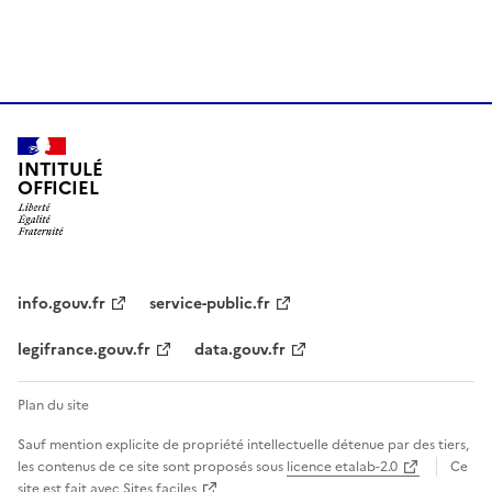
INTITULÉ
OFFICIEL
info.gouv.fr
service-public.fr
legifrance.gouv.fr
data.gouv.fr
Plan du site
Sauf mention explicite de propriété intellectuelle détenue par des tiers,
les contenus de ce site sont proposés sous
licence etalab-2.0
Ce
site est fait avec
Sites faciles